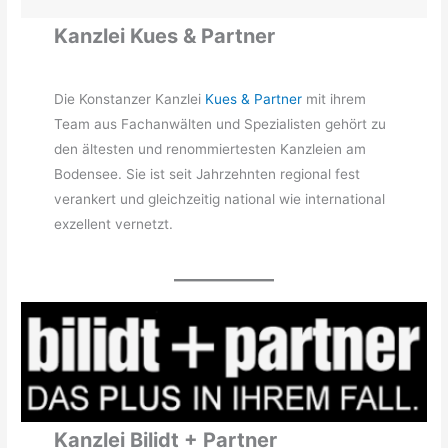
Kanzlei Kues & Partner
Die Konstanzer Kanzlei
Kues & Partner
mit ihrem
Team aus Fachanwälten und Spezialisten gehört zu
den ältesten und renommiertesten Kanzleien am
Bodensee. Sie ist seit Jahrzehnten regional fest
verankert und gleichzeitig national wie international
exzellent vernetzt.
Kanzlei Bilidt + Partner